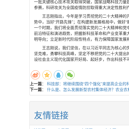
一批关键核心技术攻关取得突破，国家战略科技力量建
参赛，科研攻关为全国疫情防控取得重大决定性胜利
王志刚指出，今年是学习贯彻党的二十大精神的开
势中，当好“开路先锋”；在构建新发展格局中，做好“
一个时期，我们将全面贯彻落实党的二十大精神和党中
前沿特征和演进趋势，把握新科技革命和产业变革重
明导向；立足新时代阶段性特点，有力保障国家发展
王志刚说，我们坚信，在以习近平同志为核心的
坚克难，勇攀科技高峰，坚定不移把党的二十大提出
设社会主义现代化国家开好局、起好步，作出科技不
上一篇
：
科技部：将继续围绕“四个强化”来提高企业的
下一篇
：
什么是、怎么发展新型农村集体经济？农业农
友情链接