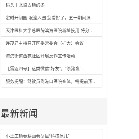
镜头丨北塘古镇的冬
定时开闭园 限流入园 您看好了，五一期间滨..
天津医科大学总医院滨海医院新址投用 将分..
连茂君主持召开区委常委会（扩大）会议
海滨街道西苑社区开展反诈宣传活动
【雷霆四号】这类微信“好友”，“杀猪盘”..
服务提醒：驾驶员到港口医院查体，需提前预..
最新新闻
小王庄镇春耕画卷尽显“科技范儿”