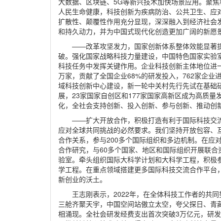
大数据、区块链、5G等新兴技术加快场景应用。聚
人民生命健康，科技创新为疾病防治、公共卫生、应
扩散性、颠覆性作用充分显现，深深融入到经济社会
和持久动力，并为中国式现代化创造更加广阔的新愿
——改革攻坚发力，国家创新体系整体效能显著
破。强化国家战略科技力量建设，中国特色国家实验
科技任务中发挥关键作用。企业科技创新主体地位进一步提
万家，贡献了全国企业68%的研发投入，762家企业
域科技创新中心建设，新一轮中关村先行先试在基础
展，23家国家自创区和177家国家高新区成为高质
化，全社会支持创新、投入创新、参与创新、推动创
——扩大开放合作，积极打造有利于国际科技交
应对全球共同挑战的必然要求。我们坚持开放包容、互
合作关系，参与200多个国际组织和多边机制。在应
合作研究，与60多个国家、地区和国际组织开展联合
验室。牵头组织国际大科学计划和大科学工程，积极
学工程。在重点领域搭建更多国际科技交流合作平台
新创业的沃土。
王志刚表示，2022年，在全体科技工作者的共
三舱齐聚天宇，中国空间站傲立太空，夸父探日、青
相涌现。全社会研发经费支出首次突破3万亿元，研发投