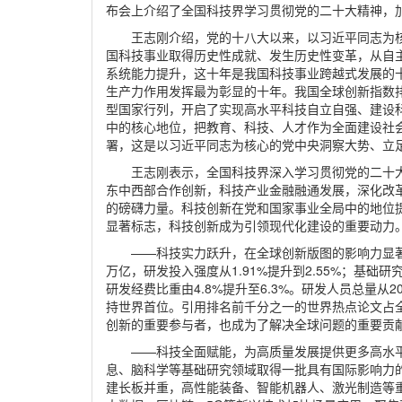
布会上介绍了全国科技界学习贯彻党的二十大精神，
王志刚介绍，党的十八大以来，以习近平同志为
国科技事业取得历史性成就、发生历史性变革，从自
系统能力提升，这十年是我国科技事业跨越式发展的
生产力作用发挥最为彰显的十年。我国全球创新指数排名
型国家行列，开启了实现高水平科技自立自强、建设
中的核心地位，把教育、科技、人才作为全面建设社
署，这是以习近平同志为核心的党中央洞察大势、立
王志刚表示，全国科技界深入学习贯彻党的二十
东中西部合作创新，科技产业金融融通发展，深化改
的磅礴力量。科技创新在党和国家事业全局中的地位
显著标志，科技创新成为引领现代化建设的重要动力
——科技实力跃升，在全球创新版图的影响力显著增强
万亿，研发投入强度从1.91%提升到2.55%；基础研究
研发经费比重由4.8%提升至6.3%。研发人员总量从2
持世界首位。引用排名前千分之一的世界热点论文占全球
创新的重要参与者，也成为了解决全球问题的重要贡
——科技全面赋能，为高质量发展提供更多高水平
息、脑科学等基础研究领域取得一批具有国际影响力
建长板并重，高性能装备、智能机器人、激光制造等