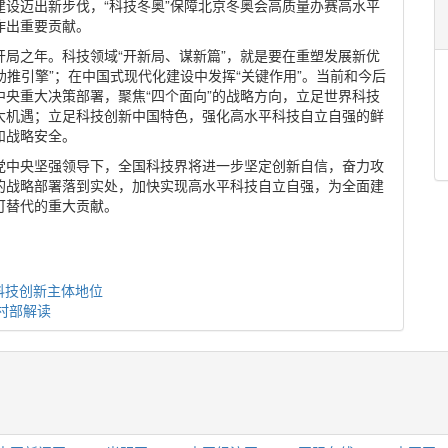
设迈出新步伐，“科技冬奥”保障北京冬奥会高质量办赛高水平
作出重要贡献。
局之年。科技领域“开新局、谋新篇”，就是要在重塑发展新优
助推引擎”；在中国式现代化建设中发挥“关键作用”。当前和今后
央重大决策部署，聚焦“四个面向”的战略方向，立足世界科技
大机遇；立足科技创新中国特色，强化高水平科技自立自强的鲜
和战略安全。
党中央坚强领导下，全国科技界将进一步坚定创新自信，奋力攻
的战略部署落到实处，加快实现高水平科技自立自强，为全面建
可替代的重大贡献。
科技创新主体地位
村部解读