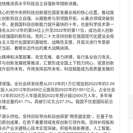
加快推进高水平科技自立自强新举措新进展。
核心的党中央把科技创新摆在国家发展全局的核心位置，推动我
主创新到自立自强、从跟跑参与到领跑开拓、从重点领域突破到
十年，是我国科技创新能力提升最快的十年，也是科学技术第一
从2012年的第34位上升至2022年的第11位，成功进入创新
科技强国的新阶段。党的二十大坚持创新在我国现代化建设全局
会主义现代化国家的基础性、战略性支撑，并首次进行专章部
足当前、着眼长远作出的重大战略抉择。
大精神和决策部署，攻坚克难、奋力拼搏，各行各业协力攻关，
革与创新发展统筹推进，汇聚形成全国上下勠力同心、锐意创新
提升前所未有，作用发挥前所未有，科技赋能成为高质量发展的
。
。全社会研发经费从2012年的1万亿增加到2022年的3.09
投入从2012年的499亿元提高到2022年约1951亿元，占全社会
012年的325万人年提高到2022年预计超过600万人年，多年保
总量的41.7%，高被引论文占27.3%。我国不仅是国际前沿
献者。
源头供给。坚持目标导向和自由探索“两条腿走路”，在量子信
的原创成果，在若干重要领域发挥创新引领作用。坚持补短板和
重点产业关键核心技术实现突破。积极布局新赛道，人工智能、