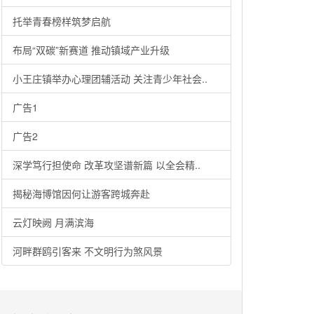
托举青春榜样筑梦启航
布局“双碳”新赛道 推动镇域产业升级
小王庄镇举办心理团辅活动 关注青少年社会..
广告1
广告2
深学笃行担使命 改革攻坚谱新篇 以全会精..
揭秘海博馆因何让游客跨城奔赴
云灯映阙 月满滨海
河畔群鸥引客来 不文明行为煞风景