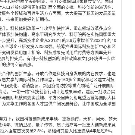
焦种子和耕地两个关键问题，有力支撑保障国家粮食安全。面向
对人口老龄化提供更加精准而全面的支撑。科技创新的渗透性、
发展各个领域和百姓生活方方面面，大大提高了我国的发展质量
景、带来更加美好的新期待。
提升。科技体制改革三年攻坚加快推进，重点领域改革多点突
室体系加快构建，高水平研究型大学、科研院所在实施国家重大
升，高新技术企业从2012年的3.9万家增长至2022年的40
进入全球企业研发投入2500强。统筹推进国际科技创新中心和区
研究研发费用加计扣除、科技成果先试用后付费等方面率先开
量发展的排头兵。有利于科技创新的法律政策和文化环境进一步优
新的热情空前高涨。
流合作的创新生态。开放合作是科技自身发展的内在要求，也是
惠共享的国际科技合作理念，与160多个国家和地区建立科技
对气候变化、清洁能源、新冠疫情防控等重点领域广泛开展国际
资助。“一带一路”科技创新行动计划成果丰硕，建设一批联合实
参与国际热核聚变实验堆、平方公里阵列射电望远镜等国际大科
，为来华工作的各国人才提供广阔发展舞台，让中国成为全球创
同努力下，我国科技创新成果丰硕、捷报频传，天和、问天、梦天
藏科考、微纳卫星、量子传输、质子治疗等一批重大创新成果竞
入强度首次突破2.5%，基础研究投入比重连续4年超过6%。