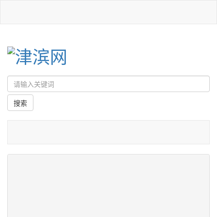
首页
/
权威部门话开局
/
最新报道
国资委明确新一轮国企改革深化提升行动三
方面重点