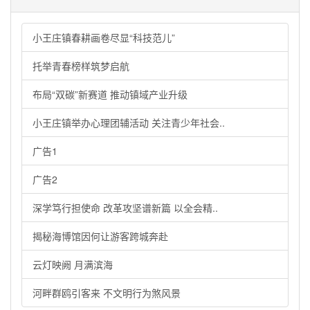
小王庄镇春耕画卷尽显“科技范儿”
托举青春榜样筑梦启航
布局“双碳”新赛道 推动镇域产业升级
小王庄镇举办心理团辅活动 关注青少年社会..
广告1
广告2
深学笃行担使命 改革攻坚谱新篇 以全会精..
揭秘海博馆因何让游客跨城奔赴
云灯映阙 月满滨海
河畔群鸥引客来 不文明行为煞风景