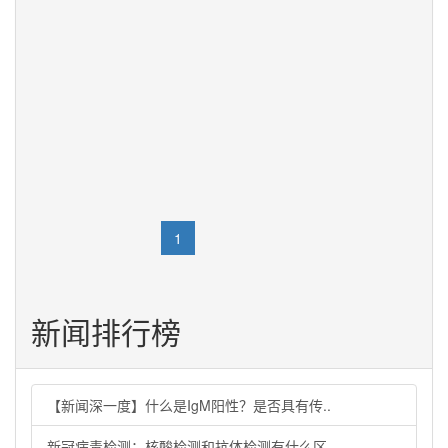
农业农村部回应
央视网消息：2月14日上午，国务院新闻办公室举行“权威
部门话开局”系列主题新闻发布会，介绍2023年全面推进
乡村振兴重点工作，并答记者问。中央广播电视总台记者
提问，如何理解和认识农业强国的内涵特征和基本要求？
中央农村工作领导小...
浏览量： 9
2023-02-20 17:32:13
«
1
2
»
新闻排行榜
【新闻深一度】什么是IgM阳性？是否具有传..
新冠病毒检测：核酸检测和抗体检测有什么区..