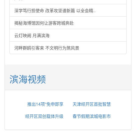
深学笃行担使命 改革攻坚谱新篇 以全会精..
揭秘海博馆因何让游客跨城奔赴
云灯映阙 月满滨海
河畔群鸥引客来 不文明行为煞风景
滨海视频
推出14项“免申即享
天津经开区首批智慧
经开区双创载体升级
春节假期滨城电影市