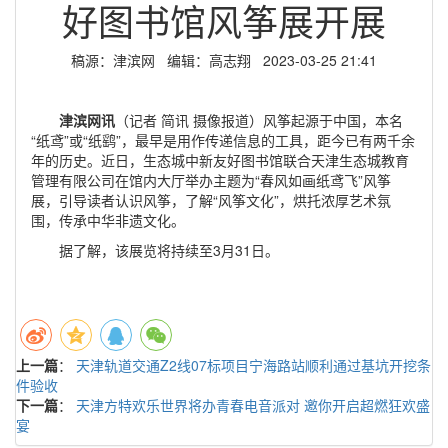
好图书馆风筝展开展
稿源：津滨网 编辑：高志翔 2023-03-25 21:41
津滨网讯
（记者 简讯 摄像报道）风筝起源于中国，本名
“纸鸢”或“纸鹞”，最早是用作传递信息的工具，距今已有两千余
年的历史。近日，生态城中新友好图书馆联合天津生态城教育
管理有限公司在馆内大厅举办主题为“春风如画纸鸢飞”风筝
展，引导读者认识风筝，了解“风筝文化”，烘托浓厚艺术氛
围，传承中华非遗文化。
据了解，该展览将持续至3月31日。
上一篇
：
天津轨道交通Z2线07标项目宁海路站顺利通过基坑开挖条
件验收
下一篇
：
天津方特欢乐世界将办青春电音派对 邀你开启超燃狂欢盛
宴