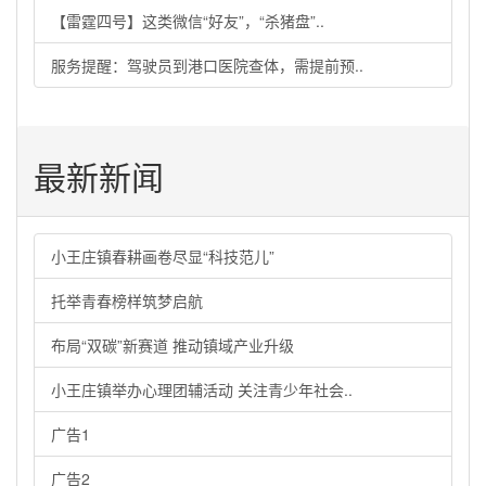
【雷霆四号】这类微信“好友”，“杀猪盘”..
服务提醒：驾驶员到港口医院查体，需提前预..
最新新闻
小王庄镇春耕画卷尽显“科技范儿”
托举青春榜样筑梦启航
布局“双碳”新赛道 推动镇域产业升级
小王庄镇举办心理团辅活动 关注青少年社会..
广告1
广告2