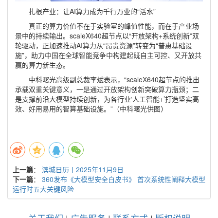
扎根产业：让AI算力成为千行万业的“活水”
真正的算力价值不在于实验室的峰值性能，而在于产业场
景中的持续输出。scaleX640超节点以“开放架构+系统创新”双
轮驱动，正加速推动AI算力从“昂贵资源”转变为“普惠基础设
施”，助力中国在全球智能竞争中构建起既自主可控、又开放共
赢的算力新生态。
中科曙光高级副总裁李斌表示，“scaleX640超节点的推出
承载双重关键意义，一是通过开放架构创新突破算力瓶颈；二
是支撑前沿大模型持续创新，为各行业‘人工智能+’打造坚实高
效、好用易用的智算基础设施。”（中科曙光供图）
上一篇
：
滨城日历丨2025年11月9日
下一篇
：
360发布《大模型安全白皮书》 首次系统性阐释大模型
运行时五大关键风险