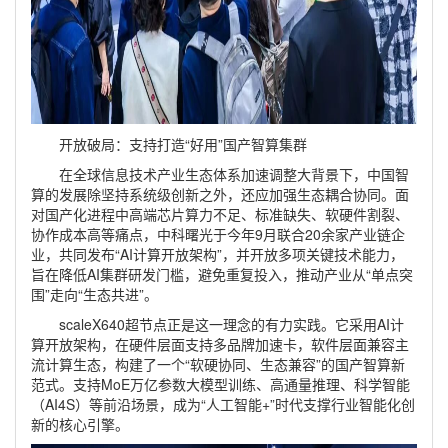
开放破局：支持打造“好用”国产智算集群
在全球信息技术产业生态体系加速调整大背景下，中国智
算的发展除坚持系统级创新之外，还应加强生态耦合协同。面
对国产化进程中高端芯片算力不足、标准缺失、软硬件割裂、
协作成本高等痛点，中科曙光于今年9月联合20余家产业链企
业，共同发布“AI计算开放架构”，并开放多项关键技术能力，
旨在降低AI集群研发门槛，避免重复投入，推动产业从“单点突
围”走向“生态共进”。
scaleX640超节点正是这一理念的有力实践。它采用AI计
算开放架构，在硬件层面支持多品牌加速卡，软件层面兼容主
流计算生态，构建了一个“软硬协同、生态兼容”的国产智算新
范式。支持MoE万亿参数大模型训练、高通量推理、科学智能
（AI4S）等前沿场景，成为“人工智能+”时代支撑行业智能化创
新的核心引擎。