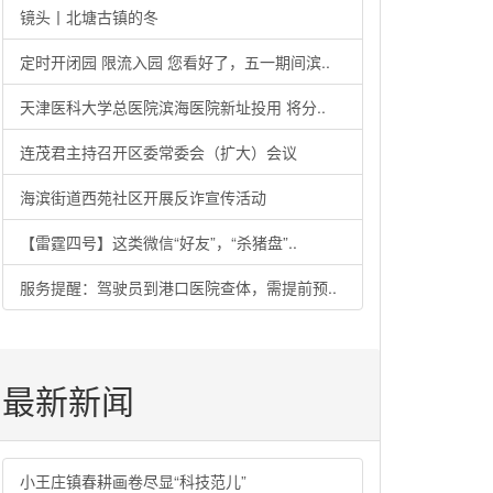
镜头丨北塘古镇的冬
定时开闭园 限流入园 您看好了，五一期间滨..
天津医科大学总医院滨海医院新址投用 将分..
连茂君主持召开区委常委会（扩大）会议
海滨街道西苑社区开展反诈宣传活动
【雷霆四号】这类微信“好友”，“杀猪盘”..
服务提醒：驾驶员到港口医院查体，需提前预..
最新新闻
小王庄镇春耕画卷尽显“科技范儿”