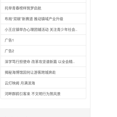
托举青春榜样筑梦启航
布局“双碳”新赛道 推动镇域产业升级
小王庄镇举办心理团辅活动 关注青少年社会..
广告1
广告2
深学笃行担使命 改革攻坚谱新篇 以全会精..
揭秘海博馆因何让游客跨城奔赴
云灯映阙 月满滨海
河畔群鸥引客来 不文明行为煞风景