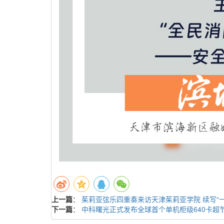
上一篇
：
茱莉亚弦乐四重奏来访天津茱莉亚学院 续写“
下一篇
：
中科曙光正式发布全球首个单机柜级640卡超节点s