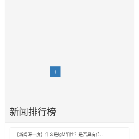
进学查改 推动学习教育走深走实
央视新闻客户端消息（新闻联播）：在深入贯彻中央八项
规定精神学习教育中，广东中山、青海西宁等地一体推进
学查改，坚持学在深处、查在细处、改在实处，推动学习
教育走深走实。 广东中山针对今年部分地区出现外贸订单
流失、电子信息等劳...
浏览量： 17
2025-06-20 09:59:43
«
1
2
3
4
»
新闻排行榜
【新闻深一度】什么是IgM阳性？是否具有传..