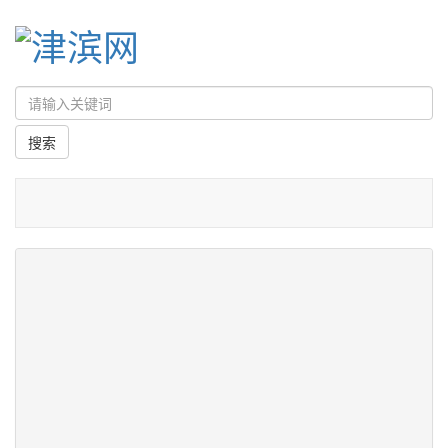
首页
/
专题
/
锲而不舍落实中央八项规定精神
/
焦点
区政府党组举办深入贯彻中央八项规定精神
学习教育专题党课暨区政府系统警示教育大
会
津滨网讯（记者 王建喜 杨静如）7月8日，区政府党组举
办深入贯彻中央八项规定精神学习教育专题党课暨区政府