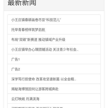
最新新闻
小王庄镇春耕画卷尽显“科技范儿”
托举青春榜样筑梦启航
布局“双碳”新赛道 推动镇域产业升级
小王庄镇举办心理团辅活动 关注青少年社会..
广告1
广告2
深学笃行担使命 改革攻坚谱新篇 以全会精..
揭秘海博馆因何让游客跨城奔赴
云灯映阙 月满滨海