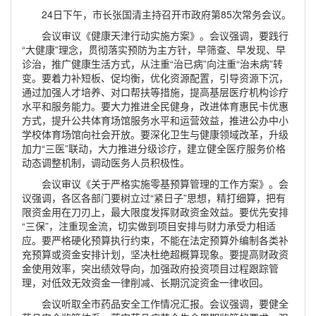
24日下午，市长张国清主持召开市政府第85次常务会议。
会议审议《健康天津行动实施方案》。会议强调，要践行
“大健康”理念，贯彻落实预防为主方针，早筛查、早发现、早
诊治，推广健康生活方式，从注重“治已病”向注重“治未病”转
变。要着力补短板、促均衡，优化资源配置，引导资源下沉，
通过加强人才培养、对口帮扶等措施，提高基层医疗机构诊疗
水平和服务能力。要大力推进全民健身，改进体育惠民卡优惠
方式，提升公共体育场馆服务水平和运营效益，推进公办中小
学校体育场馆向社会开放。要深化卫生与健康领域改革，升级
加力“三医”联动，大力推进分级诊疗，建立健全医疗服务价格
动态调整机制，调动医务人员积极性。
会议审议《关于严格实施零基预算管理的工作方案》。会
议强调，各区各部门要树立过“紧日子”思想，精打细算，把有
限资金用在刀刃上，最大限度发挥财政资金效益。要优先安排
“三保”，注重现金流，切实做到项目安排与财力承受力相适
应。要严格硬化预算执行约束，不能在法定预算外编制各类补
充预算或资金安排计划，坚决杜绝超概算现象。要提高财政资
金使用效率，突出绩效导向，加强政府投资项目过程跟踪管
理，对低效无效资金一律削减、长期沉淀资金一律收回。
会议听取全市药品安全工作情况汇报。会议强调，要健全