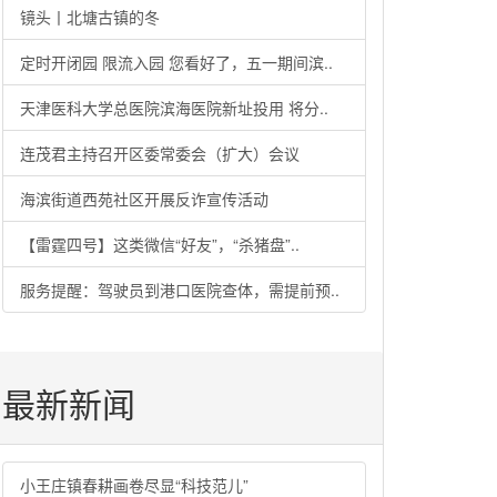
镜头丨北塘古镇的冬
定时开闭园 限流入园 您看好了，五一期间滨..
天津医科大学总医院滨海医院新址投用 将分..
连茂君主持召开区委常委会（扩大）会议
海滨街道西苑社区开展反诈宣传活动
【雷霆四号】这类微信“好友”，“杀猪盘”..
服务提醒：驾驶员到港口医院查体，需提前预..
最新新闻
小王庄镇春耕画卷尽显“科技范儿”