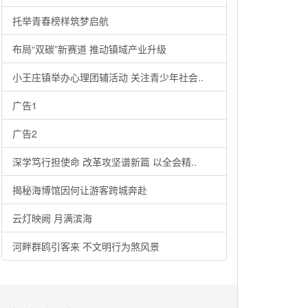
托举青春榜样筑梦启航
布局“双碳”新赛道 推动镇域产业升级
小王庄镇举办心理团辅活动 关注青少年社会..
广告1
广告2
深学笃行担使命 改革攻坚谱新篇 以全会精..
揭秘海博馆因何让游客跨城奔赴
云灯映阙 月满滨海
河畔群鸥引客来 不文明行为煞风景