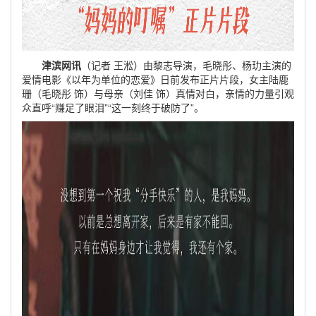
津滨网讯
（记者 王淞）由黎志导演，毛晓彤、杨玏主演的
爱情电影《以年为单位的恋爱》日前发布正片片段，女主陆鹿
珊（毛晓彤 饰）与母亲（刘佳 饰）真情对白，亲情的力量引观
众直呼“赚足了眼泪”“这一刻终于破防了”。