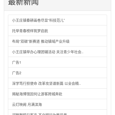
最新新闻
小王庄镇春耕画卷尽显“科技范儿”
托举青春榜样筑梦启航
布局“双碳”新赛道 推动镇域产业升级
小王庄镇举办心理团辅活动 关注青少年社会..
广告1
广告2
深学笃行担使命 改革攻坚谱新篇 以全会精..
揭秘海博馆因何让游客跨城奔赴
云灯映阙 月满滨海
河畔群鸥引客来 不文明行为煞风景